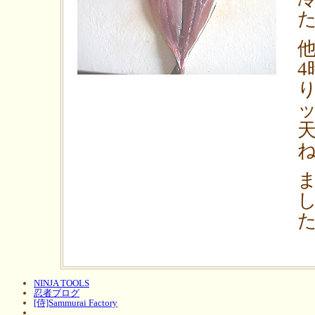
た
NINJA TOOLS
忍者ブログ
[侍]Sammurai Factory