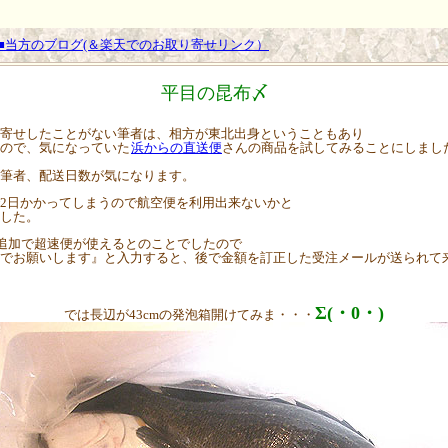
■当方のブログ(＆楽天でのお取り寄せリンク）
平目の昆布〆
寄せしたことがない筆者は、相方が東北出身ということもあり
ので、気になっていた
浜からの直送便
さんの商品を試してみることにしまし
筆者、配送日数が気になります。
2日かかってしまうので航空便を利用出来ないかと
した。
円追加で超速便が使えるとのことでしたので
でお願いします』と入力すると、後で金額を訂正した受注メールが送られて
Σ(・0・)
では長辺が43cmの発泡箱開けてみま・・・