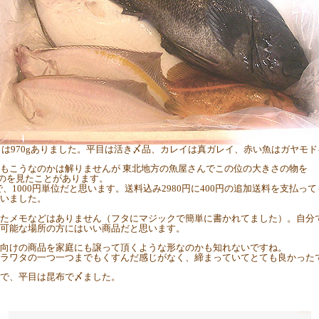
は970gありました。平目は活き〆品、カレイは真ガレイ、赤い魚はガヤモ
もこうなのかは解りませんが 東北地方の魚屋さんでこの位の大きさの物を
たのを見たことがあります。
で、1000円単位だと思います。送料込み2980円に400円の追加送料を支払って
いました。
たメモなどはありません（フタにマジックで簡単に書かれてました）。自分
可能な場所の方にはいい商品だと思います。
向けの商品を家庭にも譲って頂くような形なのかも知れないですね。
ラワタの一つ一つまでもくすんだ感じがなく、締まっていてとても良かった
で、平目は昆布で〆ました。