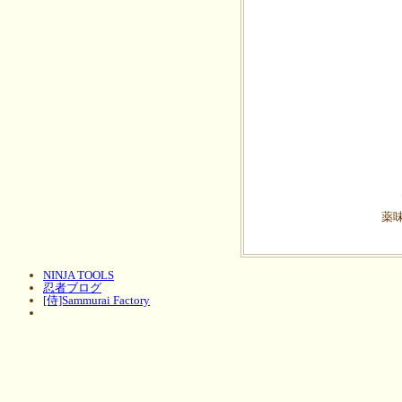
薬
NINJA TOOLS
忍者ブログ
[侍]Sammurai Factory