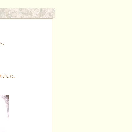
た。
来ました。