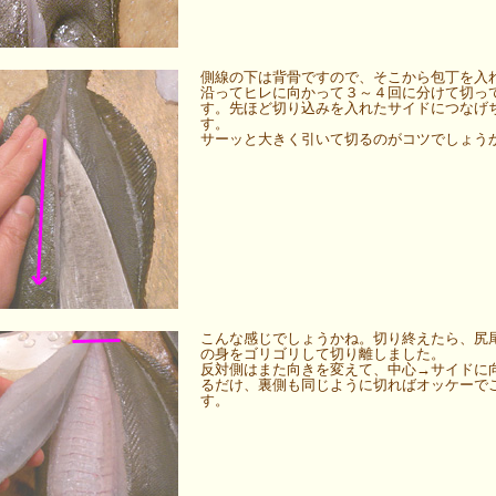
側線の下は背骨ですので、そこから包丁を入
沿ってヒレに向かって３～４回に分けて切っ
す。先ほど切り込みを入れたサイドにつなげ
す。
サーッと大きく引いて切るのがコツでしょう
こんな感じでしょうかね。切り終えたら、尻
の身をゴリゴリして切り離しました。
反対側はまた向きを変えて、中心→サイドに
るだけ、裏側も同じように切ればオッケーで
す。