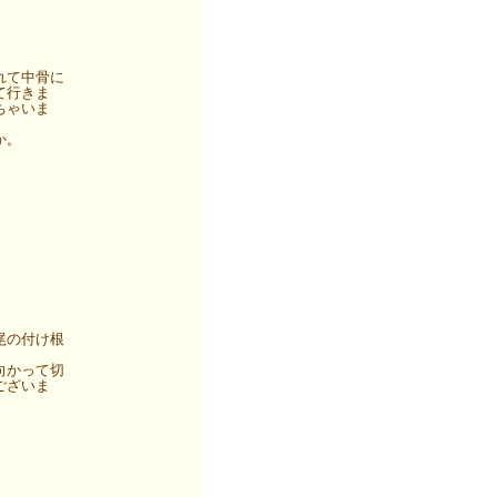
れて中骨に
て行きま
ちゃいま
か。
尾の付け根
向かって切
ございま