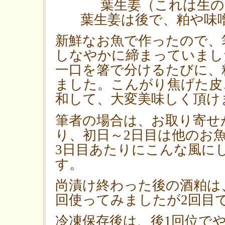
葉生姜（これは生
葉生姜は後で、粕や味
新鮮なお魚で作ったので、
しなやかに締まっていまし
一口を箸で分けるたびに、
ました。こんがり焦げた皮
和して、大変美味しく頂け
筆者の場合は、お取り寄せ
り、初日～2日目は他のお
3日目あたりにこんな風に
す。
尚漬け終わった後の酒粕は
回使ってみましたが2回目
冷凍保存後は、後1回位で