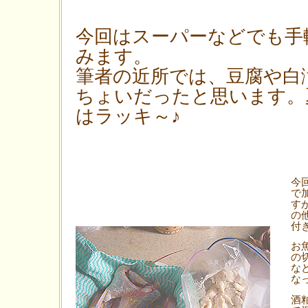
今回はスーパーなどでも手
みます。
筆者の近所では、豆腐や白
ちょいだったと思います。
はラッキ～♪
今
で
す
の
付
お
の
な
な
酒