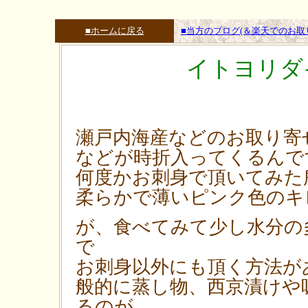
■ホームに戻る
■当方のブログ(＆楽天でのお
イトヨリダ
瀬戸内海産などのお取り寄
などが時折入ってくるんで
何度かお刺身で頂いてみた
柔らかで薄いピンク色のキ
が、食べてみて少し水分の
で
お刺身以外にも頂く方法が
般的に蒸し物、西京漬けや
るのが