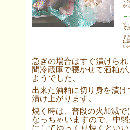
て
か
こ
そ
て
ま
に
じゃ
急ぎの場合はすぐ漬けられ
間冷蔵庫で寝かせて酒粕が
ようでした。
出来た酒粕に切り身を漬け
漬け上がります。
焼く時は、普段の火加減で
なっちゃいますので、中弱
にしてゆっくり焼くといい