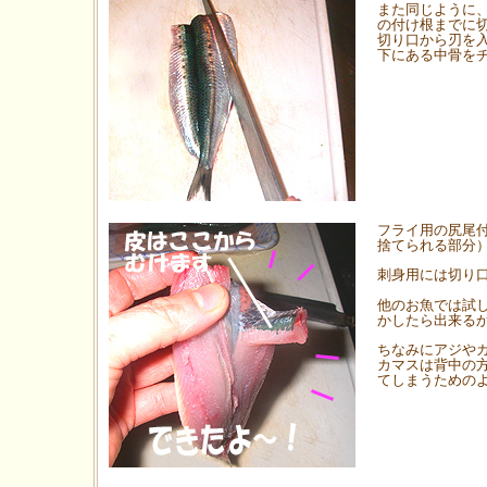
また同じように
の付け根までに
切り口から刃を
下にある中骨を
フライ用の尻尾
捨てられる部分
刺身用には切り
他のお魚では試
かしたら出来る
ちなみにアジや
カマスは背中の
てしまうための