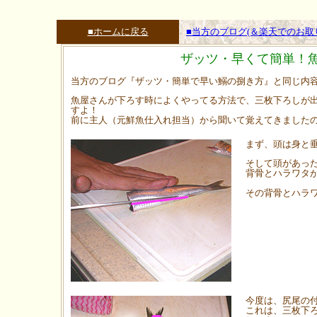
■ホームに戻る
■当方のブログ(＆楽天でのお
ザッツ・早くて簡単！
当方のブログ『ザッツ・簡単で早い鰯の捌き方』と同じ内
魚屋さんが下ろす時によくやってる方法で、三枚下ろしが
すよ！
前に主人（元鮮魚仕入れ担当）から聞いて覚えてきましたの
まず、頭は身と
そして頭があっ
背骨とハラワタ
その背骨とハラ
今度は、尻尾の
これは、三枚下