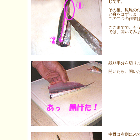
じです。
その後、尻尾の
と身をはずしま
この二つの作業
ここまでで、も
では、開いてみ
残り半分を切り
開いたら、開い
中骨は右側に来