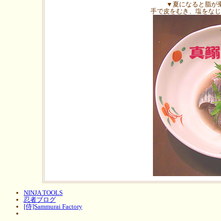
▼夏になると脂が
手で皮をむき、塩をなじ
NINJA TOOLS
忍者ブログ
[侍]Sammurai Factory