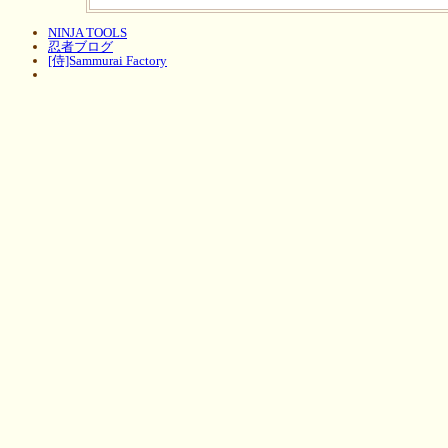
NINJA TOOLS
忍者ブログ
[侍]Sammurai Factory