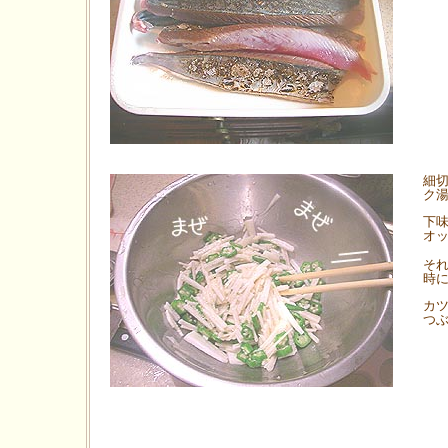
細切
ク
下
オ
それ
時
カ
つ