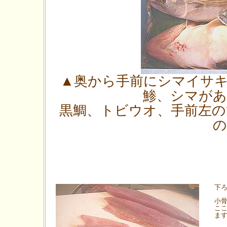
▲奥から手前にシマイサ
鯵、シマが
黒鯛、トビウオ、手前左
の
下
小
こ
ま