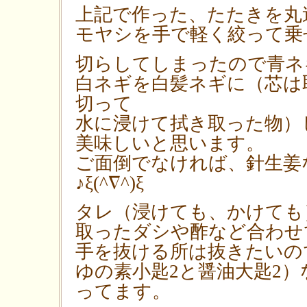
上記で作った、たたきを丸
モヤシを手で軽く絞って乗
切らしてしまったので青ネ
白ネギを白髪ネギに（芯は
切って
水に浸けて拭き取った物）
美味しいと思います。
ご面倒でなければ、針生姜
♪ξ(^∇^)ξ
タレ（浸けても、かけても
取ったダシや酢など合わせ
手を抜ける所は抜きたいの
ゆの素小匙2と醤油大匙2
ってます。